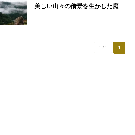
美しい山々の借景を生かした庭
1
1 / 1