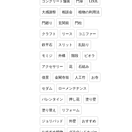
コンクリート舗装
門扉
LIXIL
大感謝祭
相談会
植物の利用法
門廻り
玄関前
門柱
クラフト
リース
コニファー
鉄平石
スリット
乱貼り
モミジ
外構
階段
ビオラ
アクセサリー
花
石組み
借景
金閣寺垣
人工竹
お寺
セダム
ローメンテナンス
バレンタイン
押し花
塗り壁
塗り替え
リフォーム
ジョリパッド
外壁
おすすめ
おすすめ植物
グラウンドカバー