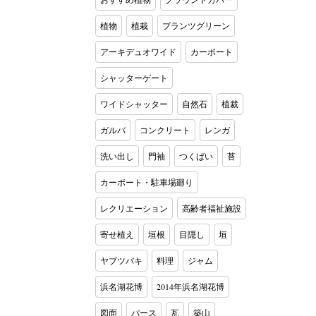
植物
植栽
プランツグリーン
アーキデュオワイド
カーポート
シャッターゲート
ワイドシャッター
自然石
植裁
ガルバ
コンクリート
レンガ
洗い出し
門袖
つくばい
苔
カーポート・駐車場廻り
レクリエーション
高齢者福祉施設
寄せ植え
垣根
目隠し
垣
ヤブツバキ
料理
ジャム
浜名湖花博
2014年浜名湖花博
図面
パース
瓦
築山