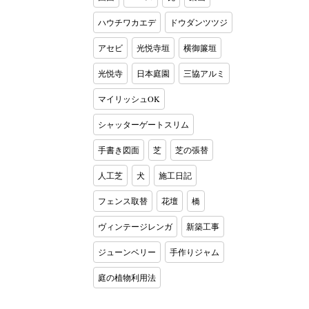
ハウチワカエデ
ドウダンツツジ
アセビ
光悦寺垣
横御簾垣
光悦寺
日本庭園
三協アルミ
マイリッシュOK
シャッターゲートスリム
手書き図面
芝
芝の張替
人工芝
犬
施工日記
フェンス取替
花壇
橋
ヴィンテージレンガ
新築工事
ジューンベリー
手作りジャム
庭の植物利用法