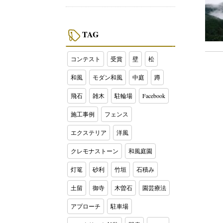
TAG
コンテスト
受賞
壁
松
和風
モダン和風
中庭
蹲
飛石
雑木
駐輪場
Facebook
施工事例
フェンス
エクステリア
洋風
クレモナストーン
和風庭園
灯篭
砂利
竹垣
石積み
土留
御寺
木曽石
園芸療法
アプローチ
駐車場