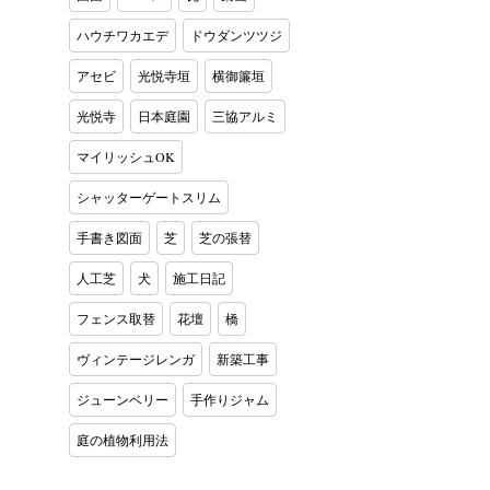
ハウチワカエデ
ドウダンツツジ
アセビ
光悦寺垣
横御簾垣
光悦寺
日本庭園
三協アルミ
マイリッシュOK
シャッターゲートスリム
手書き図面
芝
芝の張替
人工芝
犬
施工日記
フェンス取替
花壇
橋
ヴィンテージレンガ
新築工事
ジューンベリー
手作りジャム
庭の植物利用法