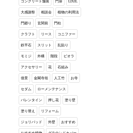
コンクリート舗装
門扉
LIXIL
大感謝祭
相談会
植物の利用法
門廻り
玄関前
門柱
クラフト
リース
コニファー
鉄平石
スリット
乱貼り
モミジ
外構
階段
ビオラ
アクセサリー
花
石組み
借景
金閣寺垣
人工竹
お寺
セダム
ローメンテナンス
バレンタイン
押し花
塗り壁
塗り替え
リフォーム
ジョリパッド
外壁
おすすめ
おすすめ植物
グラウンドカバー