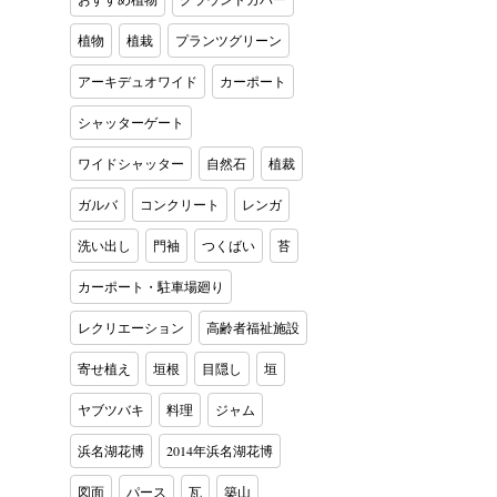
植物
植栽
プランツグリーン
アーキデュオワイド
カーポート
シャッターゲート
ワイドシャッター
自然石
植裁
ガルバ
コンクリート
レンガ
洗い出し
門袖
つくばい
苔
カーポート・駐車場廻り
レクリエーション
高齢者福祉施設
寄せ植え
垣根
目隠し
垣
ヤブツバキ
料理
ジャム
浜名湖花博
2014年浜名湖花博
図面
パース
瓦
築山