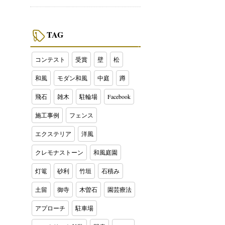
TAG
コンテスト
受賞
壁
松
和風
モダン和風
中庭
蹲
飛石
雑木
駐輪場
Facebook
施工事例
フェンス
エクステリア
洋風
クレモナストーン
和風庭園
灯篭
砂利
竹垣
石積み
土留
御寺
木曽石
園芸療法
アプローチ
駐車場