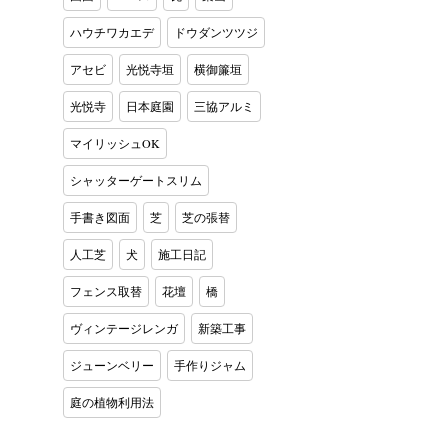
ハウチワカエデ
ドウダンツツジ
アセビ
光悦寺垣
横御簾垣
光悦寺
日本庭園
三協アルミ
マイリッシュOK
シャッターゲートスリム
手書き図面
芝
芝の張替
人工芝
犬
施工日記
フェンス取替
花壇
橋
ヴィンテージレンガ
新築工事
ジューンベリー
手作りジャム
庭の植物利用法