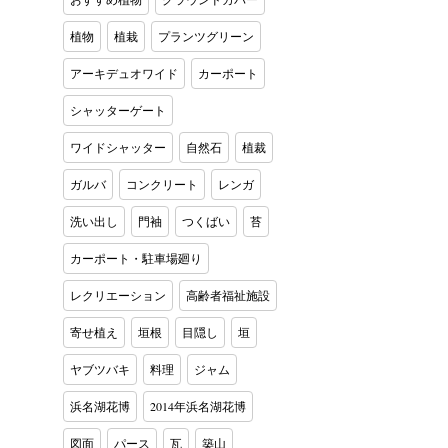
植物
植栽
プランツグリーン
アーキデュオワイド
カーポート
シャッターゲート
ワイドシャッター
自然石
植裁
ガルバ
コンクリート
レンガ
洗い出し
門袖
つくばい
苔
カーポート・駐車場廻り
レクリエーション
高齢者福祉施設
寄せ植え
垣根
目隠し
垣
ヤブツバキ
料理
ジャム
浜名湖花博
2014年浜名湖花博
図面
パース
瓦
築山