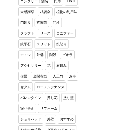
コンクリート舗装
門扉
LIXIL
大感謝祭
相談会
植物の利用法
門廻り
玄関前
門柱
クラフト
リース
コニファー
鉄平石
スリット
乱貼り
モミジ
外構
階段
ビオラ
アクセサリー
花
石組み
借景
金閣寺垣
人工竹
お寺
セダム
ローメンテナンス
バレンタイン
押し花
塗り壁
塗り替え
リフォーム
ジョリパッド
外壁
おすすめ
おすすめ植物
グラウンドカバー