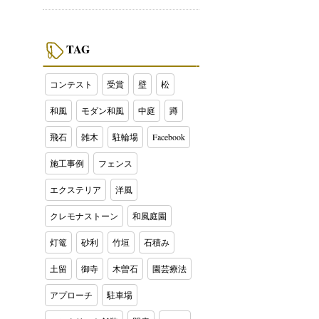
TAG
コンテスト
受賞
壁
松
和風
モダン和風
中庭
蹲
飛石
雑木
駐輪場
Facebook
施工事例
フェンス
エクステリア
洋風
クレモナストーン
和風庭園
灯篭
砂利
竹垣
石積み
土留
御寺
木曽石
園芸療法
アプローチ
駐車場