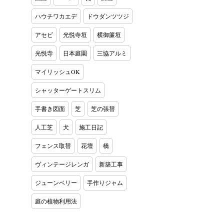
ハウチワカエデ
ドウダンツツジ
アセビ
光悦寺垣
横御簾垣
光悦寺
日本庭園
三協アルミ
マイリッシュOK
シャッターゲートスリム
手書き図面
芝
芝の張替
人工芝
犬
施工日記
フェンス取替
花壇
橋
ヴィンテージレンガ
新築工事
ジューンベリー
手作りジャム
庭の植物利用法