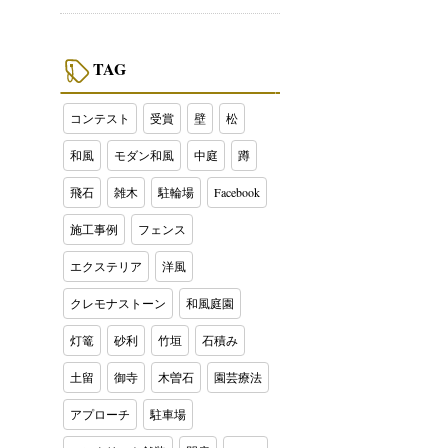
TAG
コンテスト
受賞
壁
松
和風
モダン和風
中庭
蹲
飛石
雑木
駐輪場
Facebook
施工事例
フェンス
エクステリア
洋風
クレモナストーン
和風庭園
灯篭
砂利
竹垣
石積み
土留
御寺
木曽石
園芸療法
アプローチ
駐車場