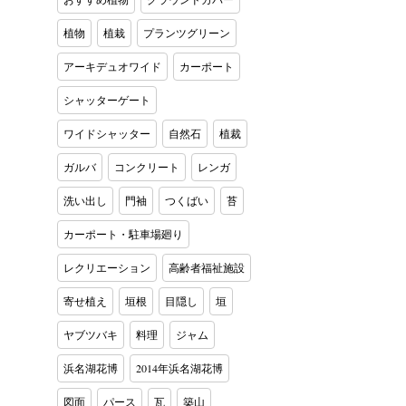
植物
植栽
プランツグリーン
アーキデュオワイド
カーポート
シャッターゲート
ワイドシャッター
自然石
植裁
ガルバ
コンクリート
レンガ
洗い出し
門袖
つくばい
苔
カーポート・駐車場廻り
レクリエーション
高齢者福祉施設
寄せ植え
垣根
目隠し
垣
ヤブツバキ
料理
ジャム
浜名湖花博
2014年浜名湖花博
図面
パース
瓦
築山