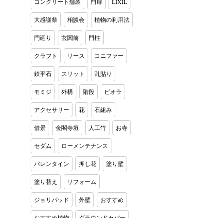
コンクリート舗装
門扉
LIXIL
大感謝祭
相談会
植物の利用法
門廻り
玄関前
門柱
クラフト
リース
コニファー
鉄平石
スリット
乱貼り
モミジ
外構
階段
ビオラ
アクセサリー
花
石組み
借景
金閣寺垣
人工竹
お寺
セダム
ローメンテナンス
バレンタイン
押し花
塗り壁
塗り替え
リフォーム
ジョリパッド
外壁
おすすめ
おすすめ植物
グラウンドカバー