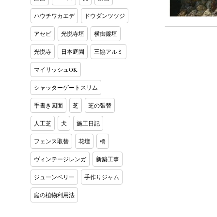
ハウチワカエデ
ドウダンツツジ
アセビ
光悦寺垣
横御簾垣
光悦寺
日本庭園
三協アルミ
マイリッシュOK
シャッターゲートスリム
手書き図面
芝
芝の張替
人工芝
犬
施工日記
フェンス取替
花壇
橋
ヴィンテージレンガ
新築工事
ジューンベリー
手作りジャム
庭の植物利用法