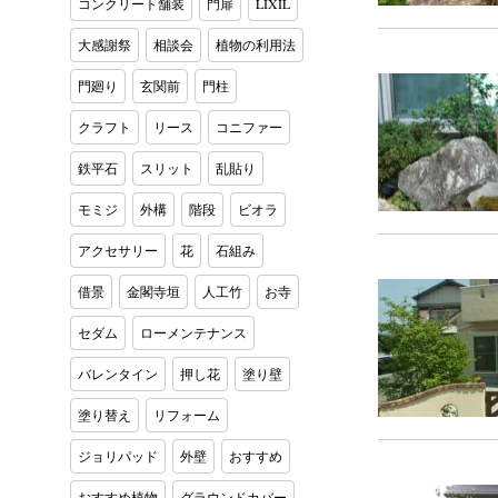
コンクリート舗装
門扉
LIXIL
大感謝祭
相談会
植物の利用法
門廻り
玄関前
門柱
クラフト
リース
コニファー
鉄平石
スリット
乱貼り
モミジ
外構
階段
ビオラ
アクセサリー
花
石組み
借景
金閣寺垣
人工竹
お寺
セダム
ローメンテナンス
バレンタイン
押し花
塗り壁
塗り替え
リフォーム
ジョリパッド
外壁
おすすめ
おすすめ植物
グラウンドカバー