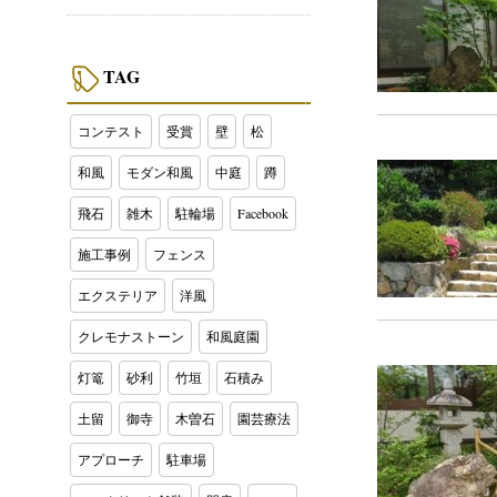
TAG
コンテスト
受賞
壁
松
和風
モダン和風
中庭
蹲
飛石
雑木
駐輪場
Facebook
施工事例
フェンス
エクステリア
洋風
クレモナストーン
和風庭園
灯篭
砂利
竹垣
石積み
土留
御寺
木曽石
園芸療法
アプローチ
駐車場