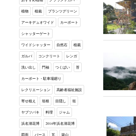
植物
植栽
プランツグリーン
アーキデュオワイド
カーポート
シャッターゲート
ワイドシャッター
自然石
植裁
ガルバ
コンクリート
レンガ
洗い出し
門袖
つくばい
苔
カーポート・駐車場廻り
レクリエーション
高齢者福祉施設
寄せ植え
垣根
目隠し
垣
ヤブツバキ
料理
ジャム
浜名湖花博
2014年浜名湖花博
図面
パース
瓦
築山